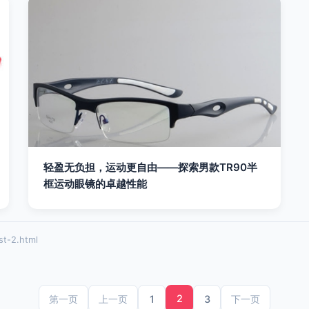
轻盈无负担，运动更自由——探索男款TR90半
框运动眼镜的卓越性能
-2.html
2
1
3
第一页
上一页
下一页