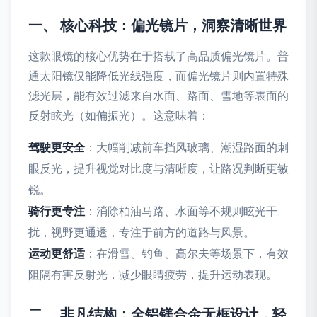
一、 核心科技：偏光镜片，洞察清晰世界
这款眼镜的核心优势在于搭载了高品质偏光镜片。普
通太阳镜仅能降低光线强度，而偏光镜片则内置特殊
滤光层，能有效过滤来自水面、路面、雪地等表面的
反射眩光（如偏振光）。这意味着：
驾驶更安全
：大幅削减前车挡风玻璃、潮湿路面的刺
眼反光，提升视觉对比度与清晰度，让路况判断更敏
锐。
骑行更专注
：消除柏油马路、水面等不规则眩光干
扰，视野更通透，专注于前方的道路与风景。
运动更舒适
：在滑雪、钓鱼、高尔夫等场景下，有效
阻隔有害反射光，减少眼睛疲劳，提升运动表现。
二、 非凡结构：全铝镁合金无框设计，轻