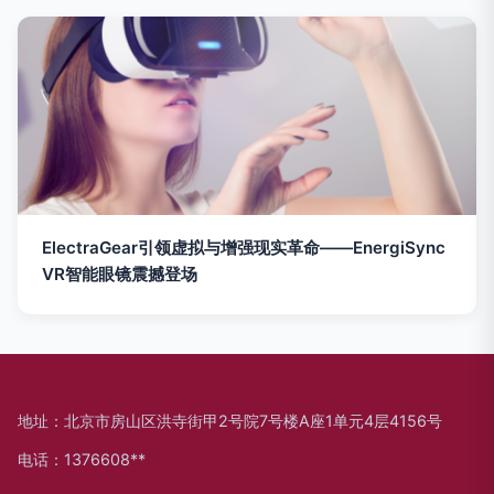
ElectraGear引领虚拟与增强现实革命——EnergiSync
VR智能眼镜震撼登场
地址：北京市房山区洪寺街甲2号院7号楼A座1单元4层4156号
电话：1376608**